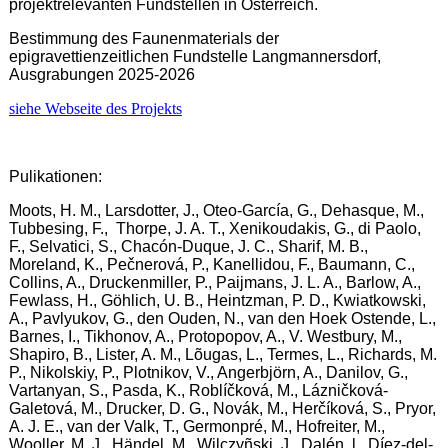
projektrelevanten Fundstellen in Österreich.
Bestimmung des Faunenmaterials der
epigravettienzeitlichen Fundstelle Langmannersdorf,
Ausgrabungen 2025-2026
siehe Webseite des Projekts
Pulikationen:
Moots, H. M., Larsdotter, J., Oteo-García, G., Dehasque, M.,
Tubbesing, F., Thorpe, J. A. T., Xenikoudakis, G., di Paolo,
F., Selvatici, S., Chacón-Duque, J. C., Sharif, M. B.,
Moreland, K., Pečnerová, P., Kanellidou, F., Baumann, C.,
Collins, A., Druckenmiller, P., Paijmans, J. L. A., Barlow, A.,
Fewlass, H., Göhlich, U. B., Heintzman, P. D., Kwiatkowski,
A., Pavlyukov, G., den Ouden, N., van den Hoek Ostende, L.,
Barnes, I., Tikhonov, A., Protopopov, A., V. Westbury, M.,
Shapiro, B., Lister, A. M., Lõugas, L., Termes, L., Richards, M.
P., Nikolskiy, P., Plotnikov, V., Angerbjörn, A., Danilov, G.,
Vartanyan, S., Pasda, K., Roblíčková, M., Lázničková-
Galetová, M., Drucker, D. G., Novák, M., Herčíková, S., Pryor,
A. J. E., van der Valk, T., Germonpré, M., Hofreiter, M.,
Wooller, M. J., Händel, M., Wilczyñski, J., Dalén, l., Díez-del-