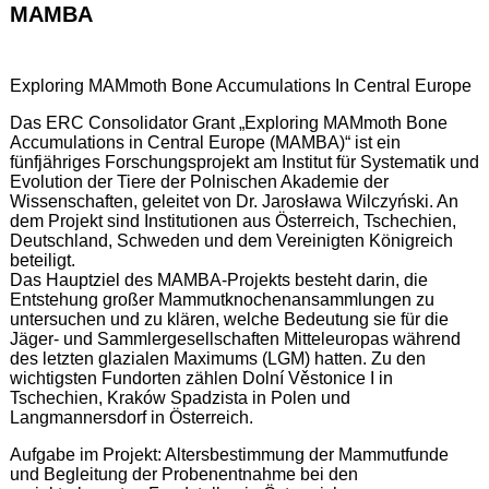
MAMBA
Exploring MAMmoth Bone Accumulations In Central Europe
Das ERC Consolidator Grant „Exploring MAMmoth Bone
Accumulations in Central Europe (MAMBA)“ ist ein
fünfjähriges Forschungsprojekt am Institut für Systematik und
Evolution der Tiere der Polnischen Akademie der
Wissenschaften, geleitet von Dr. Jarosława Wilczyński. An
dem Projekt sind Institutionen aus Österreich, Tschechien,
Deutschland, Schweden und dem Vereinigten Königreich
beteiligt.
Das Hauptziel des MAMBA-Projekts besteht darin, die
Entstehung großer Mammutknochenansammlungen zu
untersuchen und zu klären, welche Bedeutung sie für die
Jäger- und Sammlergesellschaften Mitteleuropas während
des letzten glazialen Maximums (LGM) hatten. Zu den
wichtigsten Fundorten zählen Dolní Věstonice I in
Tschechien, Kraków Spadzista in Polen und
Langmannersdorf in Österreich.
Aufgabe im Projekt: Altersbestimmung der Mammutfunde
und Begleitung der Probenentnahme bei den